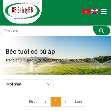
Béc tưới có bù áp
Trang chủ
Béc Tưới Nông Nghiệp
Béc tưới có bù áp
First
«
1
»
Last