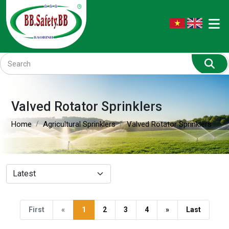
Valved Rotator Sprinklers
Home
Agricultural Sprinklers
Valved Rotator Sprinklers
First
«
1
2
3
4
»
Last