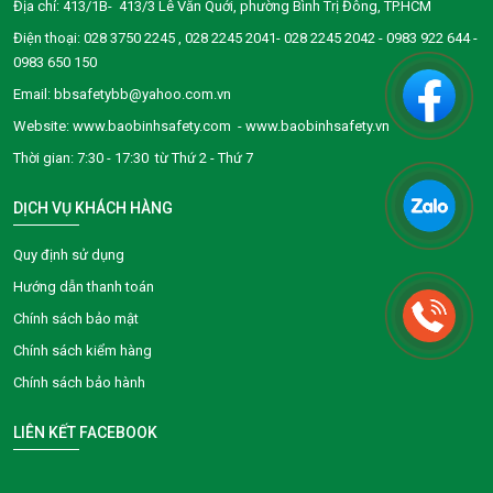
Địa chỉ: 413/1B- 413/3 Lê Văn Quới, phường Bình Trị Đông, TP.HCM
Điện thoại:
028 3750 2245
, 028 2245 2041- 028 2245 2042 - 0983 922 644 -
0983 650 150
Email: bbsafetybb@yahoo.com.vn
Website: www.baobinhsafety.com - www.baobinhsafety.vn
Thời gian: 7:30 - 17:30 từ Thứ 2 - Thứ 7
DỊCH VỤ KHÁCH HÀNG
Quy định sử dụng
Hướng dẫn thanh toán
Chính sách bảo mật
Chính sách kiểm hàng
Chính sách bảo hành
LIÊN KẾT FACEBOOK