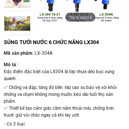
Tap to expand
Tap to expand
Tap to expand
SÚNG TƯỚI NƯỚC 6 CHỨC NĂNG LX304
Mã sản phẩm:
LX-304A
Mô tả :
Đặc điểm đặc biệt của LX304 là lớp nhựa dẻo bọc xung
quanh :
✅ Chống va đập, tăng độ bền: lớp cao su bảo vệ vòi khỏi
những va chạm không mong muốn, kéo dài tuổi thọ sản
phẩm.
✅ Thiết kế tạo cảm giác cầm nắm thoải mái, chống trơn
trượt: giữ vòi chắc ngay cả khi tay ướt
- Có 3 loại: