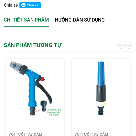
Chia sẻ:
Chia sẻ
CHI TIẾT SẢN PHẨM
HƯỚNG DẪN SỬ DỤNG
SẢN PHẨM TƯƠNG TỰ
VÒI TƯỚI TAY CẦM
VÒI TƯỚI TAY CẦM