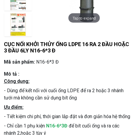
Tap to expand
Tap to expand
Tap to expand
CỤC NỐI KHỞI THỦY ỐNG LDPE 16 RA 2 ĐẦU HOẶC
3 ĐẦU 6LY N16-6*3 Đ
Mã sản phẩm:
N16-6*3 Đ
Mô tả :
Công dụng:
- Dùng để kết nối với cuối ống LDPE để ra 2 hoặc 3 nhánh
tưới mà không cần sử dụng bít ống
Ưu điểm:
- Tiết kiệm chi phí, thới gian lắp đặt và đơn giản hóa hệ thống
- Chỉ cần 1 phụ kiện
N16-6*3Đ
để bít cuối ống và ra các
nhánh 2,hoặc 3 tùy ý