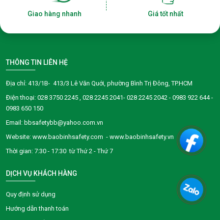
Giao hàng nhanh
Giá tốt nhất
THÔNG TIN LIÊN HỆ
Địa chỉ: 413/1B- 413/3 Lê Văn Quới, phường Bình Trị Đông, TP.HCM
Điện thoại:
028 3750 2245
, 028 2245 2041- 028 2245 2042 - 0983 922 644 -
0983 650 150
Email: bbsafetybb@yahoo.com.vn
Website: www.baobinhsafety.com - www.baobinhsafety.vn
Thời gian: 7:30 - 17:30 từ Thứ 2 - Thứ 7
DỊCH VỤ KHÁCH HÀNG
Quy định sử dụng
Hướng dẫn thanh toán