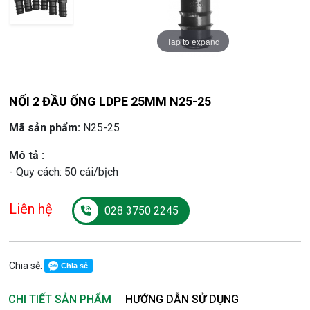
Tap to expand
Tap to expand
NỐI 2 ĐẦU ỐNG LDPE 25MM N25-25
Mã sản phẩm:
N25-25
Mô tả :
- Quy cách: 50 cái/bịch
Liên hệ
028 3750 2245
Chia sẻ:
Chia sẻ
CHI TIẾT SẢN PHẨM
HƯỚNG DẪN SỬ DỤNG