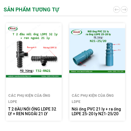
SẢN PHẨM TƯƠNG TỰ
CÁC PHỤ KIỆN CỦA ỐNG
CÁC PHỤ KIỆN CỦA ỐNG
LDPE
LDPE
T 2 ĐẦU NỐI ỐNG LDPE 32
Nối ống PVC 21 ly + ra ống
LY + REN NGOÀI 21 LY
LDPE 25-20 ly N21-25/20