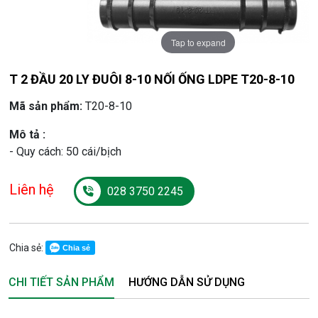
Tap to expand
T 2 ĐẦU 20 LY ĐUÔI 8-10 NỐI ỐNG LDPE T20-8-10
Mã sản phẩm:
T20-8-10
Mô tả :
- Quy cách: 50 cái/bịch
Liên hệ
028 3750 2245
Chia sẻ:
Chia sẻ
CHI TIẾT SẢN PHẨM
HƯỚNG DẪN SỬ DỤNG