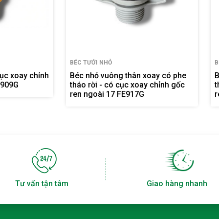
I NHỎ
BÉC TƯỚI NHỎ
ỏ vuông thân xoay có phe
Béc nhỏ bọc inox thân xoay
i - có cục xoay chỉnh gốc
tháo rời - có cục xoay chỉn
oài 17 FE917G
ren ngoài 17 FE903G
Tư vấn tận tâm
Giao hàng nhanh