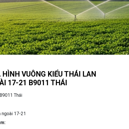
A HÌNH VUÔNG KIỂU THÁI LAN
I 17-21 B9011 THÁI
B9011 Thái
n ngoài 17-21
mm: