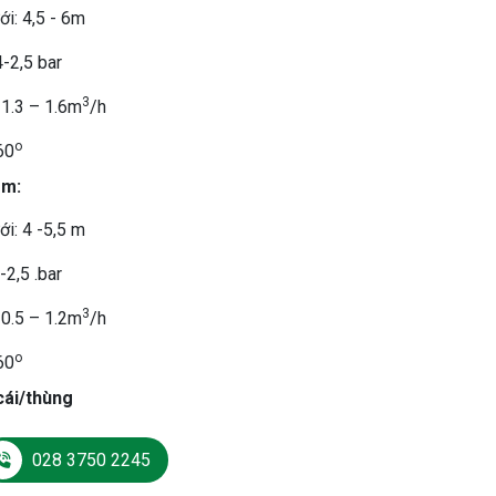
ới: 4,5 - 6m
4-2,5 bar
3
 1.3 – 1.6m
/h
o
60
mm:
ới: 4 -5,5 m
-2,5 .bar
3
 0.5 – 1.2m
/h
o
60
cái/thùng
028 3750 2245