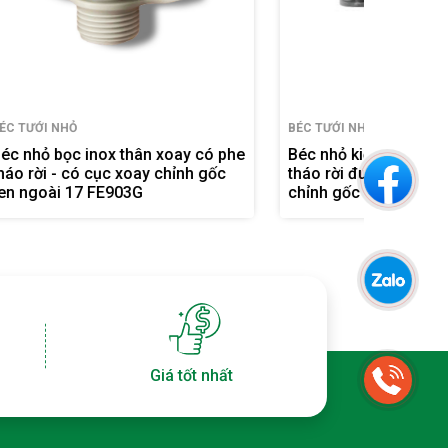
BÉC TƯỚI NHỎ
BÉC TƯỚI
 có phe
Béc nhỏ kiểu Úc thân xoay có phe
Béc tưới
h gốc
tháo rời đuôi 6 ly- có cục xoay
gờ - có
chỉnh gốc có gờ FE-909ZG
909ZG
Giá tốt nhất