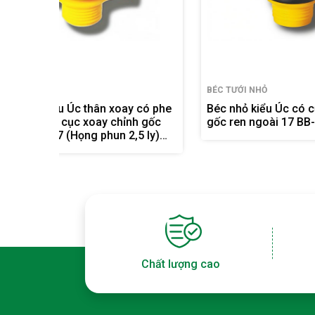
BÉC TƯỚI NHỎ
BÉC TƯỚ
 có phe
Béc nhỏ kiểu Úc có cục xoay chỉnh
Béc nh
h gốc
gốc ren ngoài 17 BB-909G
tháo rờ
5 ly)
ren ng
Chất lượng cao