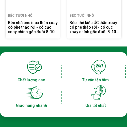
BÉC TƯỚI NHỎ
BÉC TƯỚI NHỎ
Béc nhỏ bọc inox thân xoay
Béc nhỏ kiểu ÚC thân xoay
có phe tháo rời - có cục
có phe tháo rời - có cục
xoay chỉnh gốc đuôi 8-10
xoay chỉnh gốc đuôi 8-10
ly FE903Đ8-10G
ly FE909Đ8-10G
Chất lượng cao
Tư vấn tận tâm
Giao hàng nhanh
Giá tốt nhất