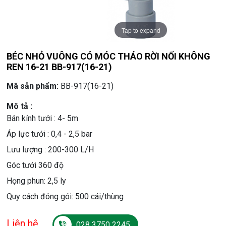
Tap to expand
BÉC NHỎ VUÔNG CÓ MÓC THÁO RỜI NỐI KHÔNG
REN 16-21 BB-917(16-21)
Mã sản phẩm:
BB-917(16-21)
Mô tả :
Bán kính tưới : 4- 5m
Áp lực tưới : 0,4 - 2,5 bar
Lưu lượng : 200-300 L/H
Góc tưới 360 độ
Họng phun: 2,5 ly
Quy cách đóng gói: 500 cái/thùng
Liên hệ
028 3750 2245