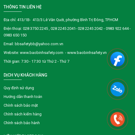
THÔNG TIN LIÊN HỆ
Địa chỉ: 413/1B- 413/3 Lê Văn Quới, phường Bình Trị Đông, TP.HCM
Điện thoại:
028 3750 2245
, 028 2245 2041- 028 2245 2042 - 0983 922 644 -
0983 650 150
Email: bbsafetybb@yahoo.com.vn
Website: www.baobinhsafety.com - www.baobinhsafety.vn
Thời gian: 7:30 - 17:30 từ Thứ 2 - Thứ 7
DỊCH VỤ KHÁCH HÀNG
Quy định sử dụng
Hướng dẫn thanh toán
Chính sách bảo mật
Chính sách kiểm hàng
Chính sách bảo hành