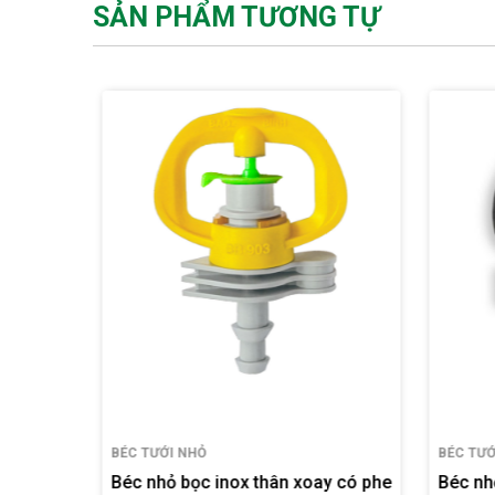
SẢN PHẨM TƯƠNG TỰ
BÉC TƯỚI NHỎ
BÉC TƯỚ
y có phe
Béc nhỏ kiểu ÚC thân xoay có phe
Béc nh