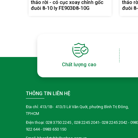
nh gốc
tháo rời - có cục xoay chỉnh gốc
cục xoay c
đuôi 8-10 ly FE909Đ8-10G
BB-90
Chất lượng cao
THÔNG TIN LIÊN HỆ
Địa chỉ: 413/1B- 413/3 Lê Văn Quới, phường Bình Trị Đông,
TP.HCM
Điện thoại:
028 3750 2245
, 028 2245 2041- 028 2245 2042 - 098
922 644 - 0983 650 150