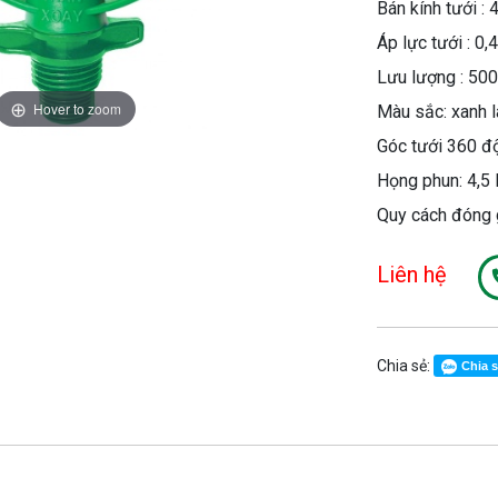
Bán kính tưới : 
Áp lực tưới : 0,4
Lưu lượng : 50
Hover to zoom
Màu sắc: xanh l
Góc tưới 360 đ
Họng phun: 4,5 
Quy cách đóng 
Liên hệ
Chia sẻ:
Chia 