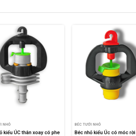
I NHỎ
BÉC TƯỚI NHỎ
ỏ kiểu Úc có móc rời - có
Béc nhỏ kiểu Úc đuôi 8-10 l