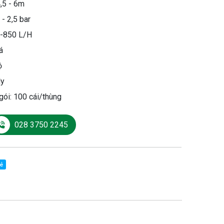
4,5 - 6m
 - 2,5 bar
0-850 L/H
á
ộ
ly
gói: 100 cái/thùng
028 3750 2245
sẻ