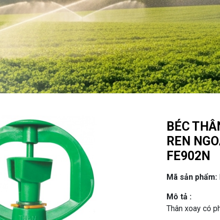
BÉC THÂN
REN NGOÀ
FE902N
Mã sản phẩm:
Mô tả :
Thân xoay có ph