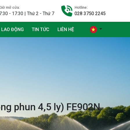
Giờ mở cửa:
Hotline:
7:30 - 17:30 | Thứ 2 - Thứ 7
028 3750 2245
 LAO ĐỘNG
TIN TỨC
LIÊN HỆ
ọng phun 4,5 ly) FE902N