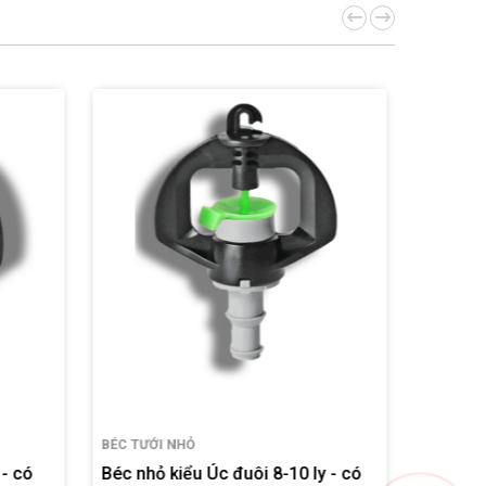
BÉC TƯỚI NHỎ
BÉC TƯỚI
y - có
BÉc nhỏ kiểu Úc thân xoay có phe
Béc nhỏ