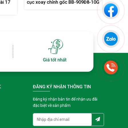
9Đ8-10G
tháo rời- có cục xoay chỉnh gốc
gốc ren
ren ngoài 17 (Họng phun 2,5 ly)
FE909G
Giá tốt nhất
K
ĐĂNG KÝ NHẬN THÔNG TIN
Đăng ký nhận bản tin để nhận ưu đãi
đặc biệt về sản phẩm