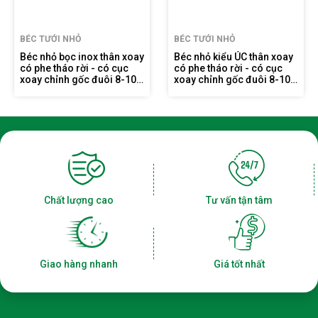
BÉC TƯỚI NHỎ
BÉC TƯỚI NHỎ
Béc nhỏ bọc inox thân xoay
Béc nhỏ kiểu ÚC thân xoay
có phe tháo rời - có cục
có phe tháo rời - có cục
xoay chỉnh gốc đuôi 8-10
xoay chỉnh gốc đuôi 8-10
ly FE903Đ8-10G
ly FE909Đ8-10G
Chất lượng cao
Tư vấn tận tâm
Giao hàng nhanh
Giá tốt nhất