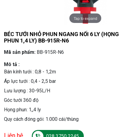
Tap to expand
BÉC TƯỚI NHỎ PHUN NGANG NỐI 6 LY (HỌNG
PHUN 1,4 LY) BB-915R-N6
Mã sản phẩm:
BB-915R-N6
Mô tả :
Bán kính tưới : 0,8 - 1,2m
Áp lực tưới : 0,4 - 2,5 bar
Lưu lượng : 30-95L/H
Góc tưới 360 độ
Họng phun: 1,,4 ly
Quy cách đóng gói: 1.000 cái/thùng
Liên hệ
028 3750 2245