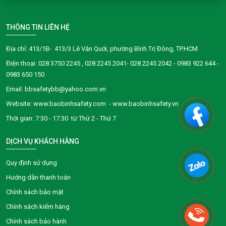
THÔNG TIN LIÊN HỆ
Địa chỉ: 413/1B- 413/3 Lê Văn Quới, phường Bình Trị Đông, TP.HCM
Điện thoại:
028 3750 2245
, 028 2245 2041- 028 2245 2042 - 0983 922 644 -
0983 650 150
Email: bbsafetybb@yahoo.com.vn
Website: www.baobinhsafety.com - www.baobinhsafety.vn
Thời gian: 7:30 - 17:30 từ Thứ 2 - Thứ 7
DỊCH VỤ KHÁCH HÀNG
Quy định sử dụng
Hướng dẫn thanh toán
Chính sách bảo mật
Chính sách kiểm hàng
Chính sách bảo hành