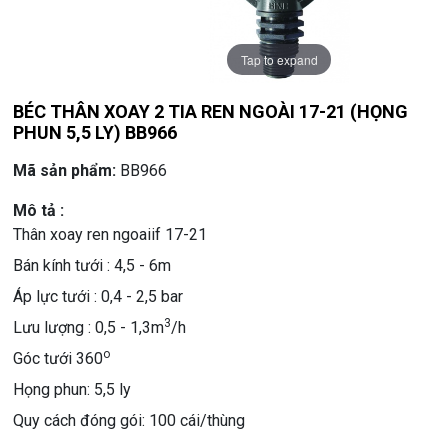
Tap to expand
BÉC THÂN XOAY 2 TIA REN NGOÀI 17-21 (HỌNG
PHUN 5,5 LY) BB966
Mã sản phẩm:
BB966
Mô tả :
Thân xoay ren ngoaiif 17-21
Bán kính tưới : 4,5 - 6m
Áp lực tưới : 0,4 - 2,5 bar
3
Lưu lượng : 0,5 - 1,3m
/h
o
Góc tưới 360
Họng phun: 5,5 ly
Quy cách đóng gói: 100 cái/thùng