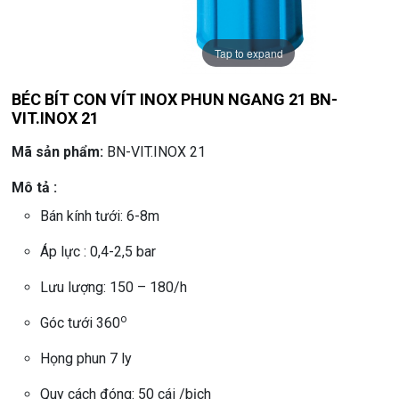
Tap to expand
BÉC BÍT CON VÍT INOX PHUN NGANG 21 BN-
VIT.INOX 21
Mã sản phẩm:
BN-VIT.INOX 21
Mô tả :
Bán kính tưới: 6-8m
Áp lực : 0,4-2,5 bar
Lưu lượng: 150 – 180/h
o
Góc tưới 360
Họng phun 7 ly
Quy cách đóng: 50 cái /bịch