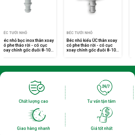
BÉC TƯỚI NHỎ
BÉC TƯỚI NHỎ
Béc nhỏ kiểu ÚC thân xoay
Béc nhỏ kiểu Úc có móc
có phe tháo rời - có cục
rời - có cục xoay chỉnh gốc
xoay chỉnh gốc đuôi 8-10
ren ngoài 17 BB-909+G
ly FE909Đ8-10G
Chất lượng cao
Tư vấn tận tâm
Giao hàng nhanh
Giá tốt nhất