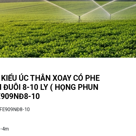
 KIỂU ÚC THÂN XOAY CÓ PHE
 ĐUÔI 8-10 LY ( HỌNG PHUN
FE909NĐ8-10
FE909NĐ8-10
 3-4m