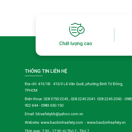
Chất lượng cao
THÔNG TIN LIÊN HỆ
Địa chỉ: 413/1B- 413/3 Lê Văn Quới, phường Bình Trị Đông,
TP.HCM
Điện thoại:
028 3750 2245
, 028 2245 2041- 028 2245 2042 - 098
922 644 - 0983 650 150
Email: bbsafetybb@yahoo.com.vn
Website: www.baobinhsafety.com - www.baobinhsafety.vn
Thời gian: 7:30 - 17:30 từ Thứ 2 - Thứ 7