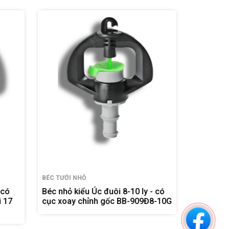
BÉC TƯỚI NHỎ
BÉC TƯỚI
y - có
BÉc nhỏ kiểu Úc thân xoay có phe
Béc nhỏ
9Đ8-10G
tháo rời- có cục xoay chỉnh gốc
gốc ren
ren ngoài 17 (Họng phun 2,5 ly)
FE909G