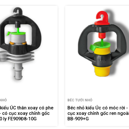
I NHỎ
BÉC TƯỚI NHỎ
ỏ kiểu Úc có móc rời - có
Béc nhỏ kiểu Úc đuôi 8-10 l
hỉnh gốc ren ngoài 17
cục xoay chỉnh gốc BB-90
9+G