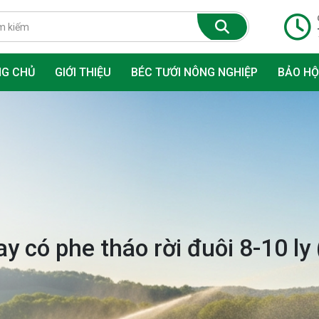
NG CHỦ
GIỚI THIỆU
BÉC TƯỚI NÔNG NGHIỆP
BẢO HỘ
Thiết Bị Tưới Thảm Cỏ Tự Động
Mặt Nạ Lọc Độc Và Khẩu Trang
y có phe tháo rời đuôi 8-10 ly 