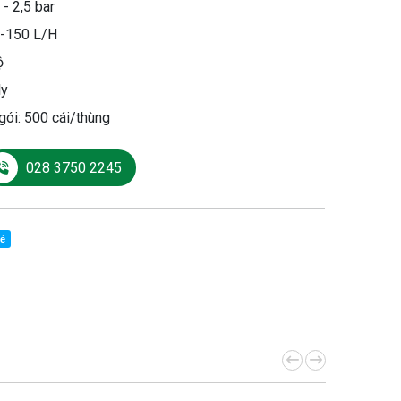
 - 2,5 bar
0-150 L/H
ộ
ly
gói: 500 cái/thùng
028 3750 2245
sẻ