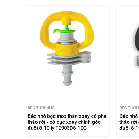
BÉC TƯỚI NHỎ
BÉC TƯỚ
y có phe
Béc nhỏ kiểu ÚC thân xoay có phe
Béc nh
nh gốc
tháo rời - có cục xoay chỉnh gốc
cục xoay c
đuôi 8-10 ly FE909Đ8-10G
BB-90