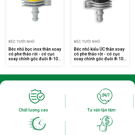
BÉC TƯỚI NHỎ
BÉC TƯỚI NHỎ
Béc nhỏ bọc inox thân xoay
Béc nhỏ kiểu ÚC thân xoay
có phe tháo rời - có cục
có phe tháo rời - có cục
xoay chỉnh gốc đuôi 8-10
xoay chỉnh gốc đuôi 8-10
ly FE903Đ8-10G
ly FE909Đ8-10G
Chất lượng cao
Tư vấn tận tâm