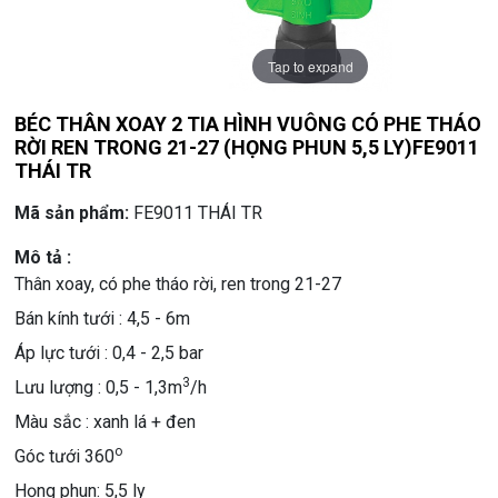
Tap to expand
BÉC THÂN XOAY 2 TIA HÌNH VUÔNG CÓ PHE THÁO
RỜI REN TRONG 21-27 (HỌNG PHUN 5,5 LY)FE9011
THÁI TR
Mã sản phẩm:
FE9011 THÁI TR
Mô tả :
Thân xoay, có phe tháo rời, ren trong 21-27
Bán kính tưới : 4,5 - 6m
Áp lực tưới : 0,4 - 2,5 bar
3
Lưu lượng : 0,5 - 1,3m
/h
Màu sắc : xanh lá + đen
o
Góc tưới 360
Họng phun: 5,5 ly