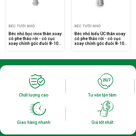
BÉC TƯỚI NHỎ
BÉC TƯỚI NHỎ
Béc nhỏ bọc inox thân xoay
Béc nhỏ kiểu ÚC thân xoay
có phe tháo rời - có cục
có phe tháo rời - có cục
xoay chỉnh gốc đuôi 8-10
xoay chỉnh gốc đuôi 8-10
ly FE903Đ8-10G
ly FE909Đ8-10G
Chất lượng cao
Tư vấn tận tâm
Giao hàng nhanh
Giá tốt nhất